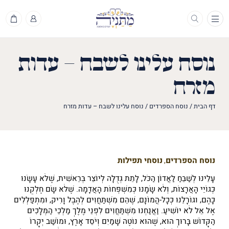
תפריט
נוסח עלינו לשבח – עדות
מזרח
דף הבית
/
נוסח הספרדים
/
נוסח עלינו לשבח – עדות מזרח
נוסח הספרדים
נוסחי תפילות
,
עָלֵינוּ לְשַׁבֵּחַ לַאֲדוֹן הַכֹּל, לָתֵת גְּדֻלָּה לְיוֹצֵר בְּרֵאשִׁית, שֶׁלֹּא עָשָׂנוּ
כְּגוֹיֵי הָאֲרָצוֹת, וְלֹא שָׂמָנוּ כְּמִשְׁפְּחוֹת הָאֲדָמָה. שֶׁלֹּא שָׂם חֶלְקֵנוּ
כָּהֶם, וגוֹרָלֵנוּ כְּכָל-הֲמוֹנָם, שֶׁהֵם מִשְׁתַּחֲוִים לְהֶבֶל וָרִיק, וּמִתְפַּלְּלִים
אֶל אֵל לֹא יוֹשִׁיעַ. וַאֲנַחְנוּ מִשְׁתַּחֲוִים לִפְנֵי מֶלֶךְ מַלְכֵי הַמְּלָכִים
הַקָּדוֹשׁ בָּרוּךְ הוּא, שֶׁהוּא נוֹטֶה שָׁמַיִם וְיֹסֵד אָרֶץ, וּמוֹשַׁב יְקָרוֹ