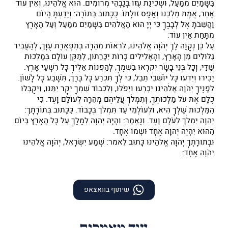
בַּשָּׁמַיִם מִמַּעַל, וּשְׁכִינַת עֻזּוֹ בְּגָבְהֵי מְרוֹמִים. הוּא אֱלֹהֵינוּ, וְאֵין עוֹד
אַחֵר, אֱמֶת מַלְכֵּנוּ וְאֶפֶס זוּלָתוֹ. כַּכָּתוּב בַּתּוֹרָה: וְיָדַעְתָּ הַיּוֹם
וַהֲשֵׁבֹתָ אֶל לְבָבֶךָ כִּי יְיָ הוּא הָאֱלֹהִים בַּשָּׁמַיִם מִמַּעַל וְעַל הָאָרֶץ
מִתָּחַת אֵין עוֹד:
עַל כֵּן נְקַוֶּה לָּךְ יְהֹוָה אֱלֹהֵינוּ, לִרְאוֹת מְהֵרָה בְּתִפְאֶרֶת עֻזָּךְ, לְהַעֲבִיר
גִּלּוּלִים מִן הָאָרֶץ, וְהָאֱלִילִים כָּרוֹת יִכָּרֵתוּן, לְתַקֵּן עוֹלָם בְּמַלְכוּת
שַׁדַּי, וְכָל בְּנֵי בָשָׂר יִקְרְאוּ בִשְׁמֶךָ, לְהַפְנוֹת אֵלֶיךָ כָּל רִשְׁעֵי אָרֶץ.
יַכִּירוּ וְיֵדְעוּ כָּל יוֹשְׁבֵי תֵבֵל, כִּי לְךָ תִּכְרַע כָּל בֶּרֶךְ, תִּשָּׁבַע כָּל לָשׁוֹן.
לְפָנֶיךָ יְהֹוָה אֱלֹהֵינוּ יִכְרְעוּ וְיִפֹּלוּ, וְלִכְבוֹד שִׁמְךָ יְקָר יִתֵּנוּ, וִיקַבְּלוּ
כֻלָּם אֶת עֹל מַלְכוּתֶךָ, וְתִמְלֹךְ עֲלֵיהֶם מְהֵרָה לְעוֹלָם וָעֶד. כִּי
הַמַּלְכוּת שֶׁלְּךָ הִיא, וּלְעוֹלְמֵי עַד תִּמְלֹךְ בְּכָבוֹד. כַּכָּתוּב בְּתוֹרָתָךְ:
יְהוָה יִמְלֹךְ לְעֹלָם וָעֶד. וְנֶאֱמַר: וְהָיָה יְהוָה לְמֶלֶךְ עַל כָּל הָאָרֶץ בַּיּוֹם
הַהוּא יִהְיֶה יְהוָה אֶחָד וּשְׁמוֹ אֶחָד.
וּבְתורָתְךָ יְהֹוָה אֱלהֵינוּ כָּתוּב לֵאמר: שְׁמַע יִשְׂרָאֵל, יְהֹוָה אֱלהֵינוּ
יְהֹוָה אֶחָד:
שיתוף בוואצאפ