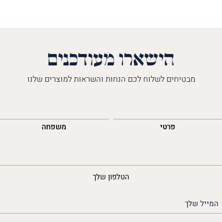
הישארו מעודכנים
מבטיחים לשלוח לכם הנחות והשראות למוצרים שלנו
השםש
לך
פרטי
משפחה
נייד
הטלפון שלך
האימייל
שלך
(חובה)