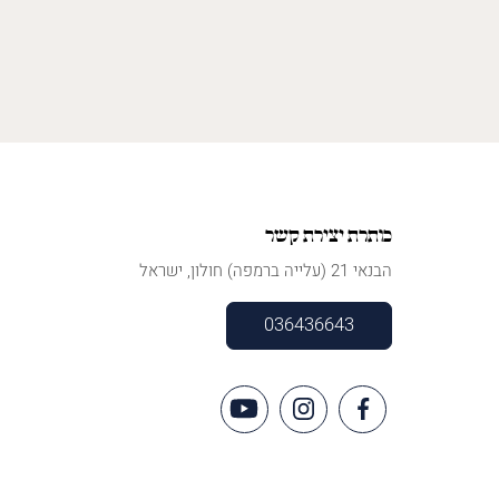
כותרת יצירת קשר
הבנאי 21 (עלייה ברמפה) חולון, ישראל
036436643