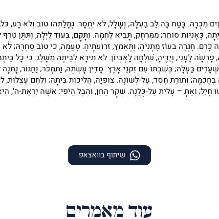
ים מִכְרָהּ. בָּטַח בָּהּ לֵב בַּעְלָהּ; וְשָׁלָל, לֹא יֶחְסָר. גְּמָלַתְהוּ טוֹב וְלֹא רָע, כֹּל, י
ָיְתָה, כָּאֳנִיּוֹת סוֹחֵר; מִמֶּרְחָק, תָּבִיא לַחְמָהּ. וַתָּקָם, בְּעוֹד לַיְלָה, וַתִּתֵּן טֶרֶף
עָה כָּרֶם. חָגְרָה בְעוֹז מָתְנֶיהָ; וַתְּאַמֵּץ, זְרוֹעֹתֶיהָ. טָעֲמָה, כִּי טוֹב סַחְרָהּ; לֹא יִכְ
ָּהּ, פָּרְשָׂה לֶעָנִי; וְיָדֶיהָ, שִׁלְּחָה לָאֶבְיוֹן. לא תִירָא לְבֵיתָהּ מִשָּׁלֶג: כִּי כָל בֵּי
ַשְּׁעָרִים בַּעְלָהּ; בְּשִׁבְתּוֹ עִם זִקְנֵי אָרֶץ. סָדִין עָשְׂתָה, וַתִּמְכֹּר; וַחֲגוֹר, נָתְנָה ל
ה בְחָכְמָה; וְתוֹרַת חֶסֶד, עַל-לְשׁוֹנָהּ. צוֹפִיָּה, הֲלִיכוֹת בֵּיתָהּ; וְלֶחֶם עַצְלוּת, לֹא
ׂוּ חָיִל; וְאַתְּ – עָלִית עַל-כֻּלָּנָה. שֶׁקֶר הַחֵן, וְהֶבֶל הַיֹּפִי: אִשָּׁה יִרְאַת-ה', הִיא ת
שיתוף בוואצאפ
עוד מאמרים