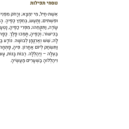
נוסחי תפילות
אֵשֶׁת-חַיִל, מִי יִמְצָא; וְרָחֹק מִפְּנִינִ
וּפִשְׁתִּים; וַתַּעַשׂ, בְּחֵפֶץ כַּפֶּיהָ. ה
שָׂדֶה, וַתִּקָּחֵהוּ; מִפְּרִי כַפֶּיהָ, נָטְ
בַכִּישׁוֹר; וְכַפֶּיהָ, תָּמְכוּ פָלֶךְ. כַּפ
לָּהּ; שֵׁשׁ וְאַרְגָּמָן לְבוּשָׁהּ. נוֹדָע בּ
וַתִּשְׂחַק לְיוֹם אַחֲרוֹן. פִּיהָ, פָּתְחָ
בַּעְלָהּ – וַיְהַלְלָהּ. רַבּוֹת בָּנוֹת, עָש
וִיהַלְלוּהָ בַשְּׁעָרִים מַעֲשֶׂיהָ.