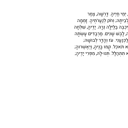
ְמֵי חַיֶּיהָ. דָּרְשָׁה, צֶמֶר
 לְבֵיתָהּ; וְחֹק לְנַעֲרֹתֶיהָ. זָמְמָה
בֶּה בַלַּיְלָה נֵרָהּ. יָדֶיהָ, שִׁלְּחָה
תָהּ, לָבֻשׁ שָׁנִים. מַרְבַדִּים עָשְׂתָה
ַכְּנַעֲנִי. עֹז וְהָדָר לְבוּשָׁהּ;
 תֹאכֵל. קָמוּ בָנֶיהָ, וַיְאַשְּׁרוּהָ;
ִתְהַלָּל. תְּנוּ-לָהּ, מִפְּרִי יָדֶיהָ;