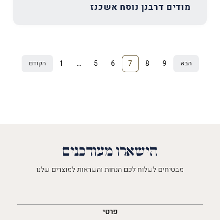
מודים דרבנן נוסח אשכנז
ניווט
1
…
5
6
7
8
9
הבא
הקודם
דף
דף
דף
דף
דף
דף
לדפים
הבאים/הקודמים
הישארו מעודכנים
מבטיחים לשלוח לכם הנחות והשראות למוצרים שלנו
השםש
לך
פרטי