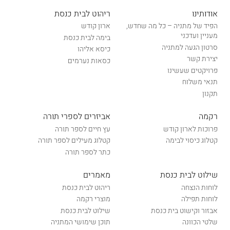
אודותינו
ריהוט לבית כנסת
הפיד של מתניה – כל מה שחדש,
ארון קודש
מעניין ועדכני
בימה לבית כנסת
סרטון הגעה למתניה
כיסא אליהו
יצירת קשר
כסאות נערמים
פרויקטים שעשינו
תנאי משלוח
תקנון
רקמה
אביזרים לספרי תורה
פרוכות לארון קודש
עץ חיים לספר תורה
קטלוג כיסוי לבימה
קטלוג מעילים לספר תורה
כתר לספר תורה
שילוט לבית כנסת
מאמרים
לוחות הנצחה
ריהוט לבית כנסת
לוחות תפילה
מוצרי רקמה
אבזור וקישוט בית כנסת
שילוט לבית כנסת
שלטי הכוונה
תוכן שימושי המתניה