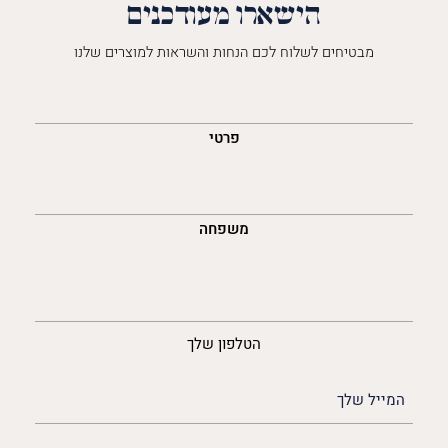
הישארו מעודכנים
מבטיחים לשלוח לכם הנחות והשראות למוצרים שלנו
השםש
לך
פרטי
משפחה
נייד
הטלפון שלך
האימייל
שלך
(חובה)