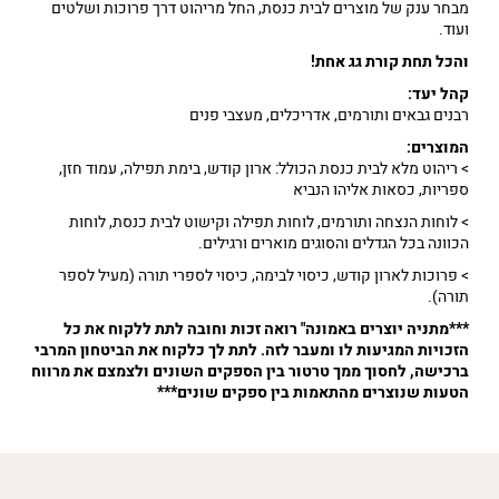
מבחר ענק של מוצרים לבית כנסת, החל מריהוט דרך פרוכות ושלטים
ועוד.
והכל תחת קורת גג אחת!
קהל יעד:
רבנים גבאים ותורמים, אדריכלים, מעצבי פנים
המוצרים:
> ריהוט מלא לבית כנסת הכולל: ארון קודש, בימת תפילה, עמוד חזן,
ספריות, כסאות אליהו הנביא
> לוחות הנצחה ותורמים, לוחות תפילה וקישוט לבית כנסת, לוחות
הכוונה בכל הגדלים והסוגים מוארים ורגילים.
> פרוכות לארון קודש, כיסוי לבימה, כיסוי לספרי תורה (מעיל לספר
תורה).
***מתניה יוצרים באמונה" רואה זכות וחובה לתת ללקוח את כל
הזכויות המגיעות לו ומעבר לזה. לתת לך כלקוח את הביטחון המרבי
ברכישה, לחסוך ממך טרטור בין הספקים השונים ולצמצם את מרווח
הטעות שנוצרים מהתאמות בין ספקים שונים***