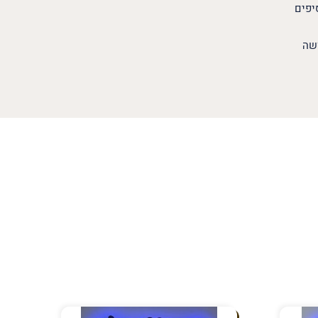
יפים
ושה