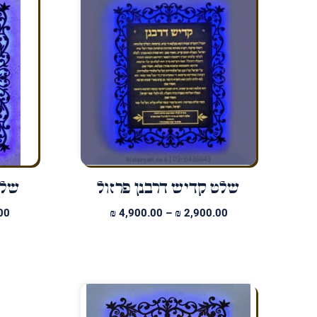
שלט קדיש דרבנן פרזול
שלט
טווח
00
₪
4,900.00
–
₪
2,900.00
מחירים:
עד