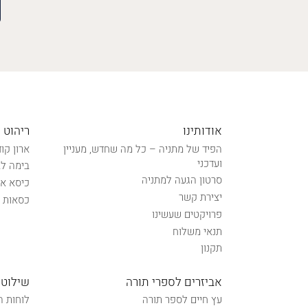
אודותינו
ריהוט 
הפיד של מתניה – כל מה שחדש, מעניין
ארון קו
ועדכני
בימה לב
סרטון הגעה למתניה
כיסא אל
יצירת קשר
כסאות נ
פרויקטים שעשינו
תנאי משלוח
תקנון
אביזרים לספרי תורה
שילוט 
עץ חיים לספר תורה
לוחות ה