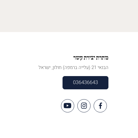
כותרת יצירת קשר
הבנאי 21 (עלייה ברמפה) חולון, ישראל
036436643