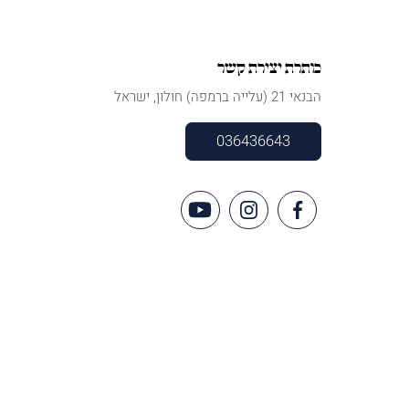
כותרת יצירת קשר
הבנאי 21 (עלייה ברמפה) חולון, ישראל
036436643