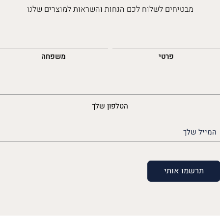
מבטיחים לשלוח לכם הנחות והשראות למוצרים שלנו
השםש
לך
פרטי
משפחה
נייד
הטלפון שלך
האימייל
שלך
(חובה)