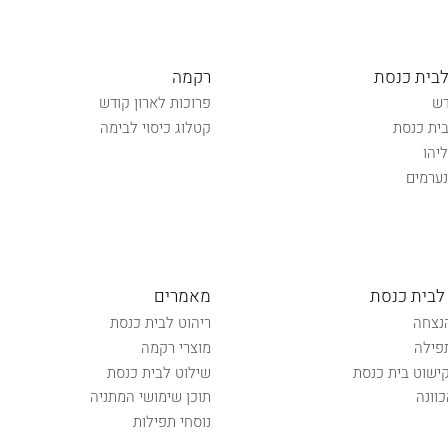
לבית כנסת
רקמה
דש
פרוכות לארון קודש
ית כנסת
קטלוג כיסוי לבימה
יהו
ערמים
לבית כנסת
מאמרים
נצחה
ריהוט לבית כנסת
פילה
מוצרי רקמה
קישוט בית כנסת
שילוט לבית כנסת
וונה
תוכן שימושי המתניה
נוסחי תפילות