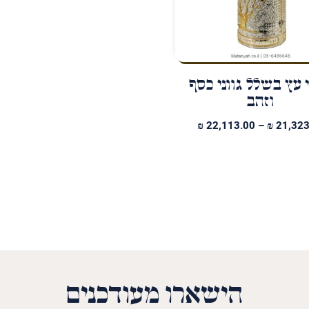
 עץ בשלל גווני כסף
וזהב
טווח
₪
22,113.00
–
₪
21,323
מחירים:
עד
הישארו מעודכנים