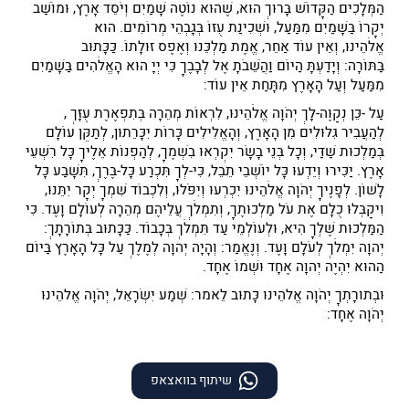
הַמְּלָכִים הַקָּדוֹשׁ בָּרוּךְ הוּא, שֶׁהוּא נוֹטֶה שָׁמַיִם וְיֹסֵד אָרֶץ, וּמוֹשַׁב
יְקָרוֹ בַּשָּׁמַיִם מִמַּעַל, וּשְׁכִינַת עֻזּוֹ בְּגָבְהֵי מְרוֹמִים. הוּא
אֱלֹהֵינוּ,
וְאֵין עוֹד אַחֵר, אֱמֶת מַלְכֵּנוּ וְאֶפֶס זוּלָתוֹ. כַּכָּתוּב
בַּתּוֹרָה:
וְיָדַעְתָּ הַיּוֹם וַהֲשֵׁבֹתָ אֶל לְבָבֶךָ כִּי יְיָ הוּא הָאֱלֹהִים בַּשָּׁמַיִם
מִמַּעַל וְעַל הָאָרֶץ מִתָּחַת אֵין עוֹד:
עַל
-כֵּן נְקַוֶּה-
לָּךְ
יְהֹוָה אֱלֹהֵינוּ, לִרְאוֹת מְהֵרָה בְּתִפְאֶרֶת
עֻזָּךְ
,
לְהַעֲבִיר גִּלּוּלִים מִן הָאָרֶץ, וְהָאֱלִילִים כָּרוֹת יִכָּרֵתוּן,
לְתַקֵּן
עוֹלָם
בְּמַלְכוּת שַׁדַּי, וְכָל בְּנֵי בָשָׂר יִקְרְאוּ בִשְׁמֶךָ, לְהַפְנוֹת אֵלֶיךָ כָּל רִשְׁעֵי
אָרֶץ. יַכִּירוּ וְיֵדְעוּ כָּל יוֹשְׁבֵי תֵבֵל, כִּי-לְךָ תִּכְרַע כָּל-בֶּרֶךְ, תִּשָּׁבַע כָּל
לָשׁוֹן. לְפָנֶיךָ יְהֹוָה אֱלֹהֵינוּ יִכְרְעוּ וְיִפֹּלוּ, וְלִכְבוֹד שִׁמְךָ יְקָר יִתֵּנוּ,
וִיקַבְּלוּ כֻלָּם אֶת עֹל מַלְכוּתֶךָ, וְתִמְלֹךְ עֲלֵיהֶם מְהֵרָה לְעוֹלָם וָעֶד. כִּי
הַמַּלְכוּת שֶׁלְּךָ הִיא, וּלְעוֹלְמֵי עַד תִּמְלֹךְ בְּכָבוֹד. כַּכָּתוּב
בְּתוֹרָתָךְ:
יְהוָה
יִמְלֹךְ לְעֹלָם וָעֶד. וְנֶאֱמַר: וְהָיָה
יְהוָה
לְמֶלֶךְ עַל כָּל הָאָרֶץ בַּיּוֹם
הַהוּא יִהְיֶה
יְהוָה
אֶחָד וּשְׁמוֹ אֶחָד.
וּבְתורָתְךָ יְהֹוָה אֱלהֵינוּ כָּתוּב לֵאמר: שְׁמַע יִשְׂרָאֵל, יְהֹוָה אֱלהֵינוּ
יְהֹוָה אֶחָד:
שיתוף בוואצאפ