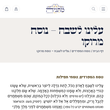
תפריט
עלינו לשבח – נוסח
מרוקו
דף הבית
/
נוסח הספרדים
/
עלינו לשבח – נוסח מרוקו
נוסח הספרדים
נוסחי תפילות
,
עָלֵינוּ לְשַׁבֵּחַ לַאֲדוֹן הַכֹּל, לָתֵת גְּדֻלָּה לְיוֹצֵר בְּרֵאשִׁית, שֶׁלֹּא עָשָׂנוּ
כְּגוֹיֵי הָאֲרָצוֹת, וְלֹא שָׂמָנוּ כְּמִשְׁפְּחוֹת הָאֲדָמָה. שֶׁלֹּא שָׂם חֶלְקֵנוּ
כָּהֶם, וגוֹרָלֵנוּ
(
וְלֹא גוֹרָלֵנוּ)
כְּכָל-הֲמוֹנָם, שֶׁהֵם מִשְׁתַּחֲוִים
יש גורסים:
לְהֶבֶל וָרִיק, וּמִתְפַּלְּלִים אֶל אֵל לֹא יוֹשִׁיעַ.
(יפסיק מעט. וכשיאמר
וַאֲנַחְנוּ
מִשְׁתַּחֲוִים
לִפְנֵי מֶלֶךְ מַלְכֵי
ואנחנו משתחוים יכרע כל גופו:)