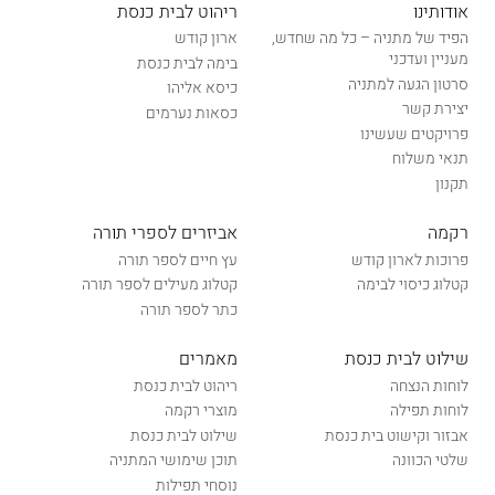
אודותינו
ריהוט לבית כנסת
הפיד של מתניה – כל מה שחדש,
ארון קודש
מעניין ועדכני
בימה לבית כנסת
סרטון הגעה למתניה
כיסא אליהו
יצירת קשר
כסאות נערמים
פרויקטים שעשינו
תנאי משלוח
תקנון
רקמה
אביזרים לספרי תורה
פרוכות לארון קודש
עץ חיים לספר תורה
קטלוג כיסוי לבימה
קטלוג מעילים לספר תורה
כתר לספר תורה
שילוט לבית כנסת
מאמרים
לוחות הנצחה
ריהוט לבית כנסת
לוחות תפילה
מוצרי רקמה
אבזור וקישוט בית כנסת
שילוט לבית כנסת
שלטי הכוונה
תוכן שימושי המתניה
נוסחי תפילות