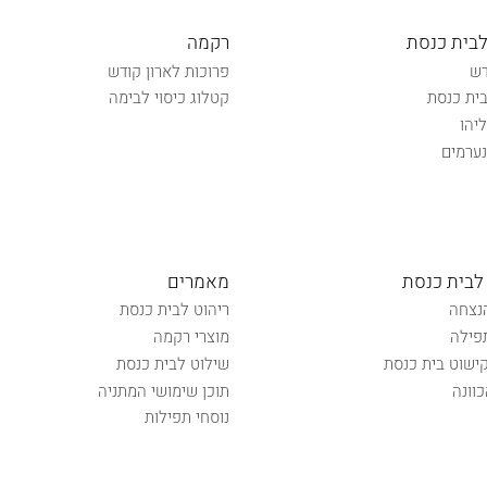
לבית כנסת
רקמה
דש
פרוכות לארון קודש
ית כנסת
קטלוג כיסוי לבימה
יהו
ערמים
לבית כנסת
מאמרים
נצחה
ריהוט לבית כנסת
פילה
מוצרי רקמה
קישוט בית כנסת
שילוט לבית כנסת
וונה
תוכן שימושי המתניה
נוסחי תפילות