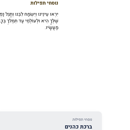
נוסחי תפילות
יִרְאוּ עֵינֵינוּ וְיִשְׂמַח לִבֵּנוּ וְתָגֵל נַ
שֶׁלְּךָ הִיא וּלְעוֹלְמֵי עַד תִמְלֹךְ בְּכָב
מַעֲשָׂיו.
נוסחי תפילות
ברכת כהנים