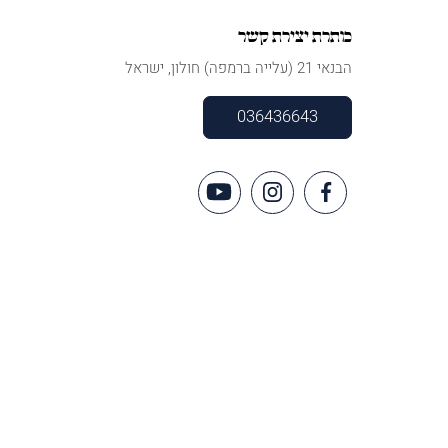
כותרת יצירת קשר
הבנאי 21 (עלייה ברמפה) חולון, ישראל
036436643