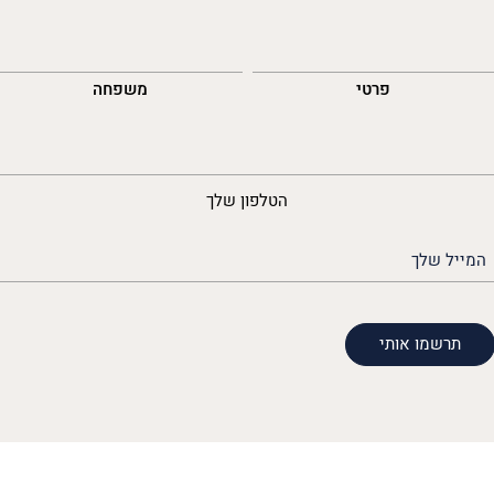
השםש
לך
פרטי
משפחה
נייד
הטלפון שלך
האימייל
שלך
(חובה)