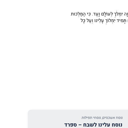
הֹוָה יִמְלֹךְ לְעוֹלָם וָעֶד. כִּי הַמַּלְכוּת
תָּמִיד יִמְלוֹךְ עָלֵינוּ וְעַל כָּל
נוסח אשכנזים
,
נוסחי תפילות
נוסח עלינו לשבח – ספרד