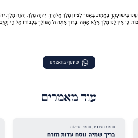
פְשֵׁנוּ בִּישׁוּעָתְךָ בֶּאֱמֶת, בֶּאֱמֹר לְצִיּוֹן מָלַך אֱלֹהָיִךְ. יְהֹוָה מֶלֶךְ, יְהֹוָה מָלַךְ, יְ
וֹד, כֵּי אֵין לָנוּ מֶלֶךְ אֶלָּא אָתָּה .בָּרוּךְ אַתָּה ה' הַמּוֹלֵךְ בִּכְבוֹדוֹ אֵל חַי וְקַיָּם 
שיתוף בוואצאפ
עוד מאמרים
נוסח הספרדים
,
נוסחי תפילות
בריך שמיה נוסח עדות מזרח