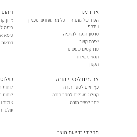
אודותינו
ריהוט 
הפיד של מתניה – כל מה שחדש, מעניין
ארון קו
ועדכני
בימה לב
סרטון הגעה למתניה
כיסא אל
יצירת קשר
כסאות נ
פרויקטים שעשינו
תנאי משלוח
תקנון
אביזרים לספרי תורה
שילוט 
עץ חיים לספר תורה
לוחות ה
קטלוג מעילים לספר תורה
לוחות ת
כתר לספר תורה
אבזור ו
שלטי הכ
תהליכי רכישת מוצר