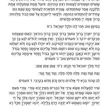
שָׂשִׂים וּשְׂמֵחִים לַעֲשות רְצון קונֵיהֶם. פּועֵל אֱמֶת שֶׁפְּעֻלָּתו אֱמֶת.
וְלַלְּבָנָה אָמַר שֶׁתִּתְחַדֵּשׁ. עֲטֶרֶת תִּפְאֶרֶת לַעֲמוּסֵי בָטֶן שֶׁגַם הֵם
עֲתִידִים לְהִתְחַדֵּשׁ כְּמותָהּ. וּלְפָאֵר לְיוצְרָם עַל שֵׁם כְּבוד מַלְכוּתו:
בָּרוּךְ אַתָּה יְיָ מְחַדֵּשׁ חֳדָשִׁים:
בְּסִימָן טוֹב תְּהִי לָנוּ וּלְכָל יִשְׂרָאֵל: ג"פ
בָּרוּךְ יוצְרִךְ בָּרוּךְ עוֹשִׂךְ בָּרוּךְ קונִךְ בָּרוּךְ בּורְאִךְ: כְּשֵׁם שֶׁאֲנַחְנוּ
מְרַקְּדִים ירקד ג' פעמים כְּנֶגְדֵּךְ. וְאֵין אֲנַחְנוּ יְכוֹלִים לִגַּע בַּךְ כַּךְ
אִם יְרַקְּדוּ אֲחֵרִים כְּנֶגְדֵּנוּ לְהַזִּיקֵנוּ, לֹא יוּכְלוּ לִגַע בָּנוּ וְלֹא יִשְׁלְטוּ
בָנוּ וְלֹא יַעֲשׂוּ בָנוּ שׁוּם רוֹשֶׁם תִּפּל עֲלֵיהֶם אֵימָתָה וָפַחַד בִּגְדל
זְרועֲךָ יִדְּמוּ כָּאָבֶן: כָּאָבֶן יִדְּמוּ זְרועֲךָ בִּגְדל וָפַחַד אֵימָתָה עֲלֵיהֶם
תִּפּל: וחוזרים מ"בסימן טוב" ג' פעמים
דָּוִד מֶלֶךְ יִשרָאֵל חַי וְקַיָּם: ג"פ: אָמֵן אָמֵן אָמֵן:
נֶצַח נֶצַח נֶצַח: סֶלָה סֶלָה סֶלָה: וָעֶד וָעֶד וָעֶד:
לֵב טָהוֹר בְּרָא לִי אֱלֹהִים וְרוּחַ נָכוֹן חַדֵּשׁ בְּקִרְבִּי. ז' פעמים
שִׁיר לַמַּעֲלוֹת אֶשָּׂא עֵינַי אֶל הֶהָרִים מֵאַיִן יָבֹא עֶזְרִי. עֶזְרִי מֵעִם
יְהוָה עֹשֵׂה שָׁמַיִם וָאָרֶץ. אַל יִתֵּן לַמּוֹט רַגְלֶךָ אַל יָנוּם שֹׁמְרֶךָ. הִנֵּה
לֹא יָנוּם וְלֹא יִישָׁן שׁוֹמֵר יִשְׂרָאֵל. יְהוָה שֹׁמְרֶךָ יְהוָה צִלְּךָ עַל יַד
יְמִינֶךָ. יוֹמָם הַשֶּׁמֶשׁ לֹא יַכֶּכָּה וְיָרֵחַ בַּלָּיְלָה. יְהוָה יִשְׁמָרְךָ מִכָּל רָע