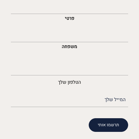
השםש
לך
פרטי
משפחה
נייד
הטלפון שלך
האימייל
שלך
(חובה)