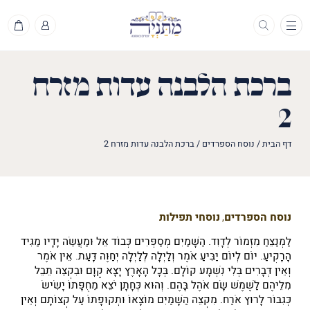
תפריט
ברכת הלבנה עדות מזרח
2
דף הבית
/
נוסח הספרדים
/
ברכת הלבנה עדות מזרח 2
נוסח הספרדים
נוסחי תפילות
,
לַמְנַצֵּחַ מִזְמוֹר לְדָוִד. הַשָּׁמַיִם מְסַפְּרִים כְּבוֹד אֵל וּמַעֲשֵׂה יָדָיו מַגִּיד
הָרָקִיעַ. יוֹם לְיוֹם יַבִּיעַ אֹמֶר וְלַיְלָה לְּלַיְלָה יְחַוֶּה דָּעַת. אֵין אֹמֶר
וְאֵין דְּבָרִים בְּלִי נִשְׁמָע קוֹלָם. בְּכָל הָאָרֶץ יָצָא קַוָּם וּבִקְצֵה תֵבֵל
מִלֵּיהֶם לַשֶּׁמֶשׁ שָׂם אֹהֶל בָּהֶם. וְהוּא כְּחָתָן יֹצֵא מֵחֻפָּתוֹ יָשִׂישׂ
כְּגִבּוֹר לָרוּץ אֹרַח. מִקְצֵה הַשָּׁמַיִם מוֹצָאוֹ וּתְקוּפָתוֹ עַל קְצוֹתָם וְאֵין