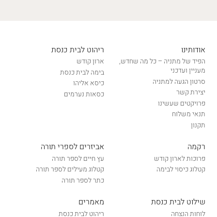
אודותינו
ריהוט לבית כנסת
הפיד של מתניה – כל מה שחדש,
ארון קודש
מעניין ועדכני
בימה לבית כנסת
סרטון הגעה למתניה
כיסא אליהו
יצירת קשר
כסאות נערמים
פרויקטים שעשינו
תנאי משלוח
תקנון
רקמה
אביזרים לספרי תורה
פרוכות לארון קודש
עץ חיים לספר תורה
קטלוג כיסוי לבימה
קטלוג מעילים לספר תורה
כתר לספר תורה
שילוט לבית כנסת
מאמרים
לוחות הנצחה
ריהוט לבית כנסת