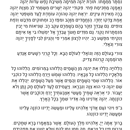
נִסְתָּר מֵחַמָּתוֹ. תּוֹרַת יְהוָה תְּמִימָה מְשִׁיבַת נָפֶשׁ עֵדוּת יְהוָה
נֶאֱמָנָה מַחְכִּימַת פֶּתִי. פִּקּוּדֵי יְהוָה יְשָׁרִים מְשַׂמְּחֵי לֵב מִצְוַת יְהוָה
בָּרָה מְאִירַת עֵינָיִם. יִרְאַת יְהוָה טְהוֹרָה עוֹמֶדֶת לָעַד מִשְׁפְּטֵי יְהוָה
אֱמֶת צָדְקוּ יַחְדָּו. הַנֶּחֱמָדִים מִזָּהָב וּמִפַּז רָב וּמְתוּקִים מִדְּבַשׁ וְנֹפֶת
צוּפִים. גַּם עַבְדְּךָ נִזְהָר בָּהֶם בְּשָׁמְרָם עֵקֶב רָב. שְׁגִיאוֹת מִי יָבִין
מִנִּסְתָּרוֹת נַקֵּנִי. גַּם מִזֵּדִים חֲשֹׂךְ עַבְדֶּךָ אַל יִמְשְׁלוּ בִי אָז אֵיתָם
וְנִקֵּיתִי מִפֶּשַׁע רָב. יִהְיוּ לְרָצוֹן אִמְרֵי פִי וְהֶגְיוֹן לִבִּי לְפָנֶיךָ יְהוָה
צוּרִי וְגֹאֲלִי.
צוּרִי בָּעוֹלָם הַזֶּה וְגוֹאֲלִי לְעוֹלָם הַבָּא. וְכָל קַרְנֵי רְשָׁעִים אֲגַדֵּעַ
תְּרוֹמַמְנָה קַרְנוֹת צַדִּיק.
הַלְלוּיָהּ הַלְלוּ אֶת יְהוָה מִן הַשָּׁמַיִם הַלְלוּהוּ בַּמְּרוֹמִים. הַלְלוּהוּ כָל
מַלְאָכָיו הַלְלוּהוּ כָּל צְבָאָיו. הַלְלוּהוּ שֶׁמֶשׁ וְיָרֵחַ הַלְלוּהוּ כָּל כּוֹכְבֵי
אוֹר. הַלְלוּהוּ שְׁמֵי הַשָּׁמָיִם וְהַמַּיִם אֲשֶׁר מֵעַל הַשָּׁמָיִם. יְהַלְלוּ אֶת
שֵׁם יְהוָה כִּי הוּא צִוָּה וְנִבְרָאוּ. וַיַּעֲמִידֵם לָעַד לְעוֹלָם חָק נָתַן וְלֹא
יַעֲבוֹר. כִּי אֶרְאֶה שָׁמֶיךָ מַעֲשֵׂי אֶצְבְּעֹתֶיךָ יָרֵחַ וְכוֹכָבִים אֲשֶׁר
כּוֹנָנְתָּה. יְהוָה אֲדֹנֵינוּ מָה אַדִּיר שִׁמְךָ בְּכָל הָאָרֶץ.
ב"פ וִיהִי נֹעַם אֲדֹנָי אֱלֹהֵינוּ עָלֵינוּ וּמַעֲשֵׂה יָדֵינוּ כּוֹנְנָה עָלֵינוּ
וּמַעֲשֵׂה יָדֵינוּ כּוֹנְנֵהוּ.
בָּרוּךְ אַתָּה יְיָ, אֱלהֵינוּ מֶלֶךְ הָעולָם. אֲשֶׁר בְּמַאֲמָרו בָּרָא שְׁחָקִים.
וּבְרוּחַ פִּיו כָּל צְבָאָם. חק וּזְמַן נָתַן לָהֶם שֶׁלּא יְשַׁנּוּ אֶת תַּפְקִידָם.