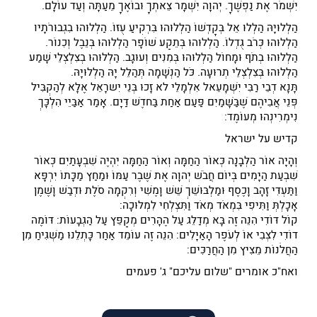
יִשְׁמֹר אֶת נַפְשֶׁךָ. יְהוָה יִשְׁמָר צֵאתְךָ וּבוֹאֶךָ מֵעַתָּה וְעַד עוֹלָם.
הַלְלוּיָהּ הַלְלוּ אֵל בְּקָדְשׁוֹ הַלְלוּהוּ בִּרְקִיעַ עֻזּוֹ. הַלְלוּהוּ בִגְבוּרֹתָיו
הַלְלוּהוּ כְּרֹב גֻּדְלוֹ. הַלְלוּהוּ בְּתֵקַע שׁוֹפָר הַלְלוּהוּ בְּנֵבֶל וְכִנּוֹר.
הַלְלוּהוּ בְתֹף וּמָחוֹל הַלְלוּהוּ בְּמִנִּים וְעוּגָב. הַלְלוּהוּ בְצִלְצְלֵי שָׁמַע
הַלְלוּהוּ בְּצִלְצְלֵי תְרוּעָה. כֹּל הַנְּשָׁמָה תְּהַלֵּל יָהּ הַלְלוּיָהּ.
תָּנָא דְבֵי רַבִּי יִשְׁמָעֵאל אִלְמָלֵי לא זָכוּ בְּנֵי יִשרָאֵל אֶלָּא לְהַקְבִּיל
פְּנֵי אֲבִיהֶם שֶׁבַּשָׁמַיִם פַּעַם אַחַת בַּחדֶשׁ דַּיָם. אָמַר אַבַּיֵי הִלְכָּךְ
נִימְרִינְהוּ מְעוֹמֶד:
קדיש על ישראל
וְהָיָה אוֹר הַלְּבָנָה כְּאוֹר הַחַמָּה וְאוֹר הַחַמָּה יִהְיֶה שִׁבְעָתַיִם כְּאוֹר
שִׁבְעַת הַיָּמִים בְּיוֹם חֲבֹשׁ יְהוָה אֶת שֶׁבֶר עַמּוֹ וּמַחַץ מַכָּתוֹ יִרְפָּא
וַתַּעְדִּי זָהָב וָכֶסֶף וּמַלְבּוּשֵׁךְ שֵׁשׁ וָמֶשִׁי וְרִקְמָה סֹלֶת וּדְבַשׁ וָשֶׁמֶן
אָכָלְתְּ וַתִּיפִי בִּמְאֹד מְאֹד וַתִּצְלְחִי לִמְלוּכָה:
קוֹל דּוֹדִי הִנֵּה זֶה בָּא מְדַלֵּג עַל הֶהָרִים מְקַפֵּץ עַל הַגְּבָעוֹת: דּוֹמֶה
דוֹדִי לִצְבִי אוֹ לְעֹפֶר הָאַיָּלִים: הִנֵּה זֶה עוֹמֵד אַחַר כָּתְלֵנוּ מַשְׁגִּיחַ מִן
הַחֲלֹּנוֹת מֵצִיץ מִן הַחֲרַכִּים:
ואח"כ אומרים "שלום עליכם" ג' פעמים